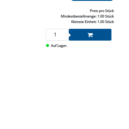
NNEN & SCHLEIFEN
PRAY'S & CHEMIE
KÜHLUNG
NGSBEKÄMPFUNG
GELVENTILE
RODUKTE
HRAUBE MUTTER
ÖLE, FETTE & ADBLUE
WEISSELSPRITZEN
UMLENKROLLEN
Preis
pro Stück
STALL / HOF
ZYLINDER
Mindestbestellmenge:
1.00 Stück
SCHEIBE
STAUBSAUGER &
Kleinste Einheit:
1.00 Stück
RMASCHINEN
TANK, ÖL &
Auf Lager.
MIERTECHNIK