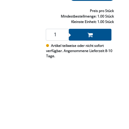
NNEN & SCHLEIFEN
PRAY'S & CHEMIE
KÜHLUNG
NGSBEKÄMPFUNG
GELVENTILE
RODUKTE
HRAUBE MUTTER
ÖLE, FETTE & ADBLUE
WEISSELSPRITZEN
UMLENKROLLEN
Preis
pro Stück
STALL / HOF
ZYLINDER
Mindestbestellmenge:
1.00 Stück
SCHEIBE
STAUBSAUGER &
Kleinste Einheit:
1.00 Stück
RMASCHINEN
TANK, ÖL &
Artikel teilweise oder nicht sofort
MIERTECHNIK
verfügbar. Angenommene Lieferzeit 8-10
Tage.