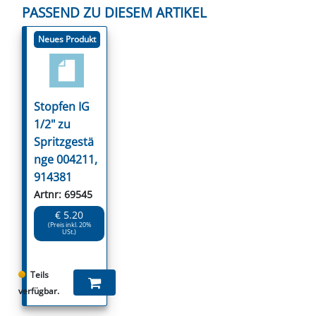
PASSEND ZU DIESEM ARTIKEL
Neues Produkt
Stopfen IG
1/2" zu
Spritzgestä
nge 004211,
914381
Artnr: 69545
€ 5.20
(Preis inkl. 20%
USt.)
Teils
verfügbar.