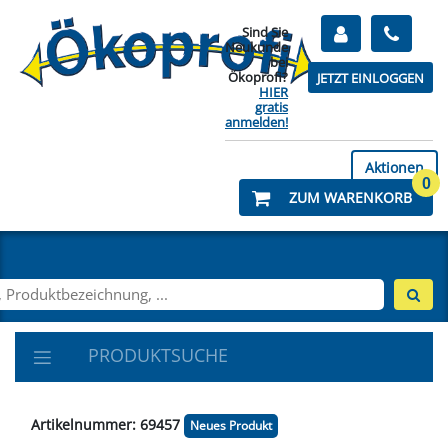
Sind Sie
Neukunde
bei
Ökoprofi?
JETZT EINLOGGEN
HIER
gratis
anmelden!
Aktionen
0
ZUM WARENKORB
PRODUKTSUCHE
Artikelnummer: 69457
Neues Produkt