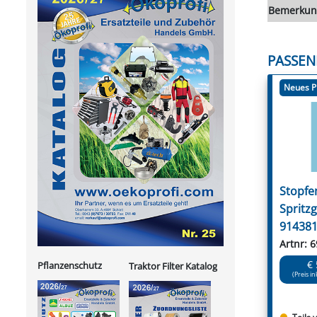
Bemerkun
PASSEN
Neues P
Stopfen
Spritz
91438
Artnr: 
€ 
Pflanzenschutz
Traktor Filter Katalog
(Preis in