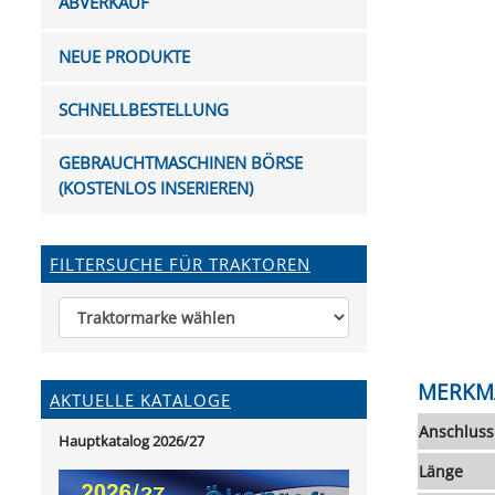
ABVERKAUF
FUTTERTRÖGE & EIMER
BOHRER & FRÄSER
FILTER
GUMMI-MET
KUGEL
SCHAUFE
BEWÄSSERUNG
BELEUCHTUNG
FEDER
KANIN
FIL
NEUE PRODUKTE
HYDRAULIK-HANDPUMPEN
GABEL, RECHEN &
MESSKUP
HANDRE
KEILR
SCHAUFELN
DIVERSE WERKZEUGE
KÄLB
SCHNELLBESTELLUNG
HEI
DIVERSES ZUBEHÖR
GEBRAUCHTMASCHINEN BÖRSE
HOCHDRUCK
(KOSTENLOS INSERIEREN)
HEIZGER
FILTERSUCHE FÜR TRAKTOREN
MERKM
AKTUELLE KATALOGE
Anschluss
Hauptkatalog 2026/27
Länge