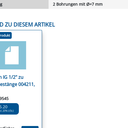
g
2 Bohrungen mit Ø=7 mm
D ZU DIESEM ARTIKEL
rodukt
 IG 1/2" zu
gestänge 004211,
1
69545
5.20
kl. 20% USt.)