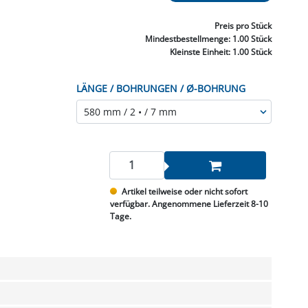
NNEN & SCHLEIFEN
PRAY'S & CHEMIE
KÜHLUNG
NGSBEKÄMPFUNG
GELVENTILE
RODUKTE
HRAUBE MUTTER
ÖLE, FETTE & ADBLUE
WEISSELSPRITZEN
UMLENKROLLEN
Preis
pro Stück
STALL / HOF
ZYLINDER
Mindestbestellmenge:
1.00 Stück
SCHEIBE
STAUBSAUGER &
Kleinste Einheit:
1.00 Stück
RMASCHINEN
LÄNGE / BOHRUNGEN / Ø-BOHRUNG
TANK, ÖL &
MIERTECHNIK
Artikel teilweise oder nicht sofort
verfügbar. Angenommene Lieferzeit 8-10
Tage.