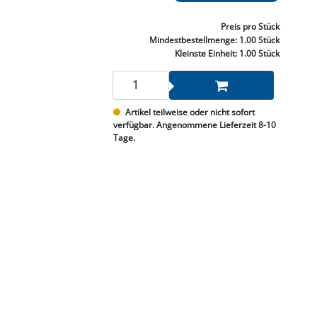
NNEN & SCHLEIFEN
PRAY'S & CHEMIE
KÜHLUNG
NGSBEKÄMPFUNG
GELVENTILE
RODUKTE
HRAUBE MUTTER
ÖLE, FETTE & ADBLUE
WEISSELSPRITZEN
UMLENKROLLEN
Preis
pro Stück
STALL / HOF
ZYLINDER
Mindestbestellmenge:
1.00 Stück
SCHEIBE
STAUBSAUGER &
Kleinste Einheit:
1.00 Stück
RMASCHINEN
TANK, ÖL &
Artikel teilweise oder nicht sofort
MIERTECHNIK
verfügbar. Angenommene Lieferzeit 8-10
Tage.