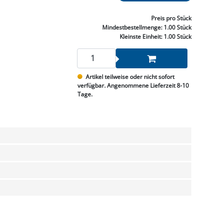
NNEN & SCHLEIFEN
PRAY'S & CHEMIE
KÜHLUNG
NGSBEKÄMPFUNG
GELVENTILE
RODUKTE
HRAUBE MUTTER
ÖLE, FETTE & ADBLUE
WEISSELSPRITZEN
UMLENKROLLEN
Preis
pro Stück
STALL / HOF
ZYLINDER
Mindestbestellmenge:
1.00 Stück
SCHEIBE
STAUBSAUGER &
Kleinste Einheit:
1.00 Stück
RMASCHINEN
TANK, ÖL &
Artikel teilweise oder nicht sofort
MIERTECHNIK
verfügbar. Angenommene Lieferzeit 8-10
Tage.