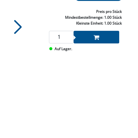
NNEN & SCHLEIFEN
PRAY'S & CHEMIE
KÜHLUNG
NGSBEKÄMPFUNG
GELVENTILE
RODUKTE
HRAUBE MUTTER
ÖLE, FETTE & ADBLUE
WEISSELSPRITZEN
UMLENKROLLEN
Preis
pro Stück
STALL / HOF
ZYLINDER
Mindestbestellmenge:
1.00 Stück
SCHEIBE
STAUBSAUGER &
Kleinste Einheit:
1.00 Stück
RMASCHINEN
TANK, ÖL &
Auf Lager.
MIERTECHNIK