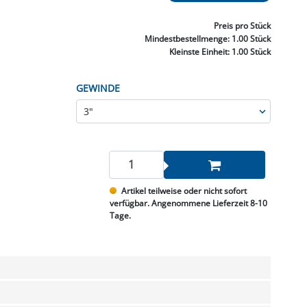
NNEN & SCHLEIFEN
PRAY'S & CHEMIE
KÜHLUNG
NGSBEKÄMPFUNG
GELVENTILE
RODUKTE
HRAUBE MUTTER
ÖLE, FETTE & ADBLUE
WEISSELSPRITZEN
UMLENKROLLEN
Preis
pro Stück
STALL / HOF
ZYLINDER
Mindestbestellmenge:
1.00 Stück
SCHEIBE
STAUBSAUGER &
Kleinste Einheit:
1.00 Stück
RMASCHINEN
GEWINDE
TANK, ÖL &
MIERTECHNIK
Artikel teilweise oder nicht sofort
verfügbar. Angenommene Lieferzeit 8-10
Tage.