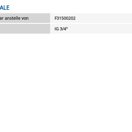
ALE
r anstelle von
F31500202
IG 3/4"