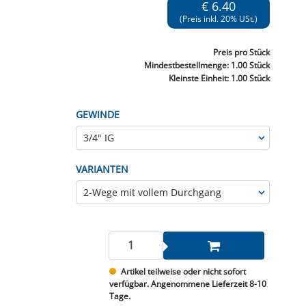
€ 6.40
NNEN & SCHLEIFEN
PRAY'S & CHEMIE
KÜHLUNG
NGSBEKÄMPFUNG
GELVENTILE
(Preis inkl. 20% USt.)
RODUKTE
HRAUBE MUTTER
ÖLE, FETTE & ADBLUE
WEISSELSPRITZEN
UMLENKROLLEN
STALL / HOF
ZYLINDER
SCHEIBE
STAUBSAUGER &
Preis
pro Stück
Mindestbestellmenge:
1.00 Stück
RMASCHINEN
Kleinste Einheit:
1.00 Stück
TANK, ÖL &
MIERTECHNIK
GEWINDE
VARIANTEN
Artikel teilweise oder nicht sofort
verfügbar. Angenommene Lieferzeit 8-10
Tage.