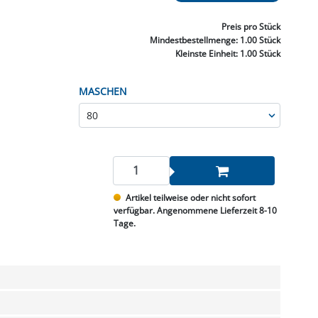
NNEN & SCHLEIFEN
PRAY'S & CHEMIE
KÜHLUNG
NGSBEKÄMPFUNG
GELVENTILE
RODUKTE
HRAUBE MUTTER
ÖLE, FETTE & ADBLUE
WEISSELSPRITZEN
UMLENKROLLEN
Preis
pro Stück
STALL / HOF
ZYLINDER
Mindestbestellmenge:
1.00 Stück
SCHEIBE
STAUBSAUGER &
Kleinste Einheit:
1.00 Stück
RMASCHINEN
MASCHEN
TANK, ÖL &
MIERTECHNIK
Artikel teilweise oder nicht sofort
verfügbar. Angenommene Lieferzeit 8-10
Tage.