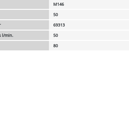
M146
50
r
69313
 l/min.
50
80