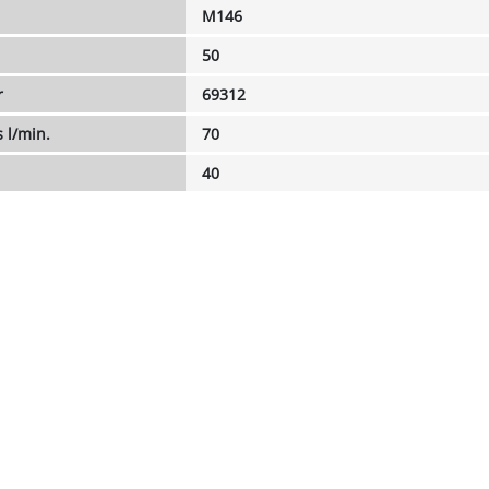
M146
50
r
69312
 l/min.
70
40