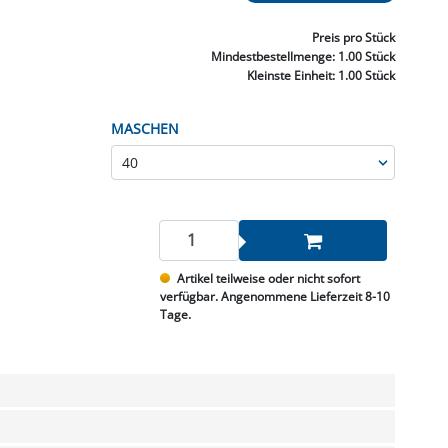
NNEN & SCHLEIFEN
PRAY'S & CHEMIE
KÜHLUNG
NGSBEKÄMPFUNG
GELVENTILE
RODUKTE
HRAUBE MUTTER
ÖLE, FETTE & ADBLUE
WEISSELSPRITZEN
UMLENKROLLEN
Preis
pro Stück
STALL / HOF
ZYLINDER
Mindestbestellmenge:
1.00 Stück
SCHEIBE
STAUBSAUGER &
Kleinste Einheit:
1.00 Stück
RMASCHINEN
MASCHEN
TANK, ÖL &
MIERTECHNIK
Artikel teilweise oder nicht sofort
verfügbar. Angenommene Lieferzeit 8-10
Tage.