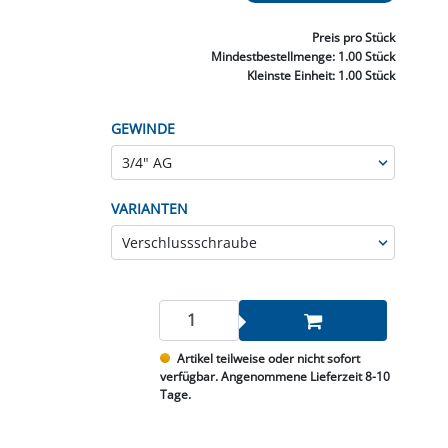
NNEN & SCHLEIFEN
PRAY'S & CHEMIE
KÜHLUNG
NGSBEKÄMPFUNG
GELVENTILE
RODUKTE
HRAUBE MUTTER
ÖLE, FETTE & ADBLUE
WEISSELSPRITZEN
UMLENKROLLEN
Preis
pro Stück
STALL / HOF
ZYLINDER
Mindestbestellmenge:
1.00 Stück
SCHEIBE
STAUBSAUGER &
Kleinste Einheit:
1.00 Stück
RMASCHINEN
GEWINDE
TANK, ÖL &
MIERTECHNIK
VARIANTEN
Artikel teilweise oder nicht sofort
verfügbar. Angenommene Lieferzeit 8-10
Tage.