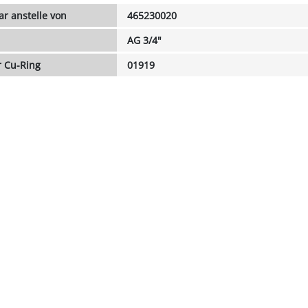
r anstelle von
465230020
AG 3/4"
 Cu-Ring
01919