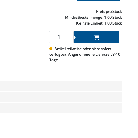
NNEN & SCHLEIFEN
PRAY'S & CHEMIE
KÜHLUNG
NGSBEKÄMPFUNG
GELVENTILE
RODUKTE
HRAUBE MUTTER
ÖLE, FETTE & ADBLUE
WEISSELSPRITZEN
UMLENKROLLEN
Preis
pro Stück
STALL / HOF
ZYLINDER
Mindestbestellmenge:
1.00 Stück
SCHEIBE
STAUBSAUGER &
Kleinste Einheit:
1.00 Stück
RMASCHINEN
TANK, ÖL &
Artikel teilweise oder nicht sofort
MIERTECHNIK
verfügbar. Angenommene Lieferzeit 8-10
Tage.