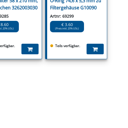
ilter 58 x 210 mm,
O-Ring 74,6 x 5,3 mm zu
chen 3262003030
Filtergehäuse G10090
69285
Artnr: 69299
18.60
€ 3.60
kl. 20% USt.)
(Preis inkl. 20% USt.)
verfügbar.
Teils verfügbar.