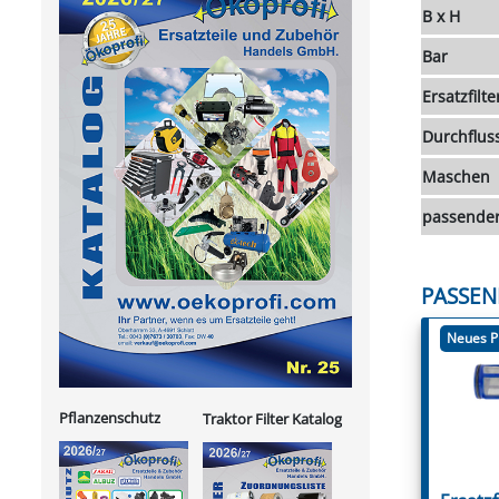
B x H
Bar
Ersatzfilte
Durchfluss
Maschen
passender
PASSEN
Neues P
Pflanzenschutz
Traktor Filter Katalog