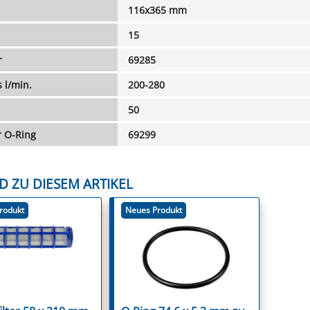
116x365 mm
15
r
69285
 l/min.
200-280
50
 O-Ring
69299
D ZU DIESEM ARTIKEL
rodukt
Neues Produkt