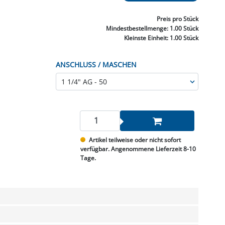
NNEN & SCHLEIFEN
PRAY'S & CHEMIE
KÜHLUNG
NGSBEKÄMPFUNG
GELVENTILE
RODUKTE
HRAUBE MUTTER
ÖLE, FETTE & ADBLUE
WEISSELSPRITZEN
UMLENKROLLEN
Preis
pro Stück
STALL / HOF
ZYLINDER
Mindestbestellmenge:
1.00 Stück
SCHEIBE
STAUBSAUGER &
Kleinste Einheit:
1.00 Stück
RMASCHINEN
ANSCHLUSS / MASCHEN
TANK, ÖL &
MIERTECHNIK
Artikel teilweise oder nicht sofort
verfügbar. Angenommene Lieferzeit 8-10
Tage.