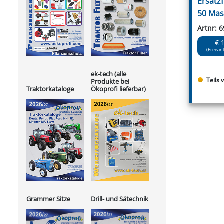
Ersatzf
50 Mas
Artnr: 
€ 
(Preis in
ek-tech (alle
Teils 
Produkte bei
Ökoprofi lieferbar)
Traktorkataloge
Grammer Sitze
Drill- und Sätechnik