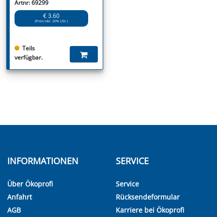
Artnr: 69299
€ 3.60
(Preis inkl. 20% USt.)
Teils
verfügbar.
INFORMATIONEN
SERVICE
Über Ökoprofi
Service
Anfahrt
Rücksendeformular
AGB
Karriere bei Ökoprofi