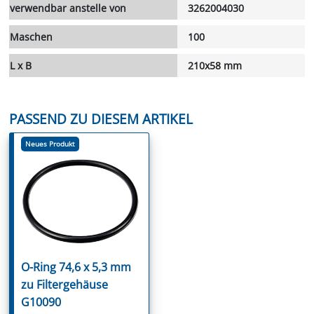
verwendbar anstelle von
3262004030
Maschen
100
L x B
210x58 mm
PASSEND ZU DIESEM ARTIKEL
Neues Produkt
O-Ring 74,6 x 5,3 mm
zu Filtergehäuse
G10090