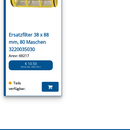
Ersatzfilter 38 x 88
mm, 80 Maschen
3220035030
Artnr: 69217
€ 10.50
(Preis inkl. 20% USt.)
Teils
verfügbar.