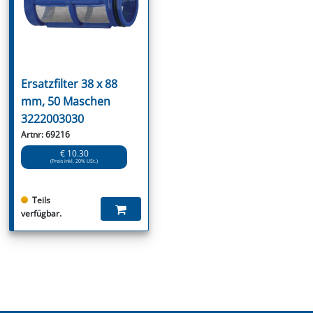
Ersatzfilter 38 x 88
mm, 50 Maschen
3222003030
Artnr: 69216
€ 10.30
(Preis inkl. 20% USt.)
Teils
verfügbar.