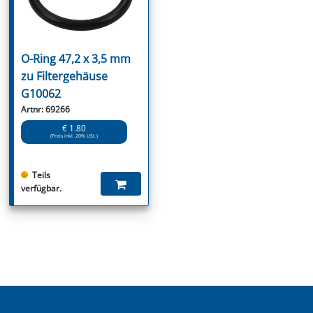
O-Ring 47,2 x 3,5 mm
zu Filtergehäuse
G10062
Artnr: 69266
€ 1.80
(Preis inkl. 20% USt.)
Teils
verfügbar.