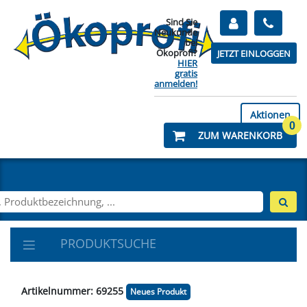
Sind Sie
Neukunde
bei
Ökoprofi?
JETZT EINLOGGEN
HIER
gratis
anmelden!
Aktionen
0
ZUM WARENKORB
PRODUKTSUCHE
Artikelnummer: 69255
Neues Produkt