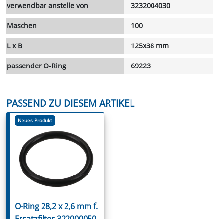
verwendbar anstelle von
3232004030
Maschen
100
L x B
125x38 mm
passender O-Ring
69223
PASSEND ZU DIESEM ARTIKEL
Neues Produkt
O-Ring 28,2 x 2,6 mm f.
Ersatzfilter 322000050