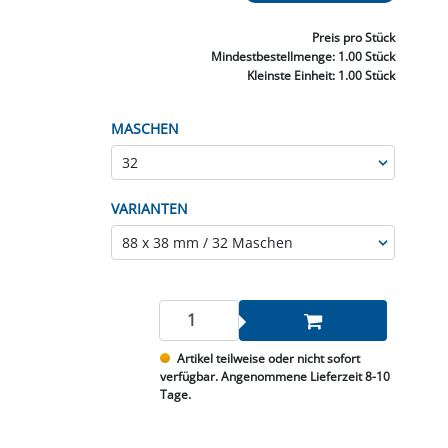
NNEN & SCHLEIFEN
PRAY'S & CHEMIE
KÜHLUNG
NGSBEKÄMPFUNG
GELVENTILE
RODUKTE
HRAUBE MUTTER
ÖLE, FETTE & ADBLUE
WEISSELSPRITZEN
UMLENKROLLEN
Preis
pro Stück
STALL / HOF
ZYLINDER
Mindestbestellmenge:
1.00 Stück
SCHEIBE
STAUBSAUGER &
Kleinste Einheit:
1.00 Stück
RMASCHINEN
MASCHEN
TANK, ÖL &
MIERTECHNIK
VARIANTEN
Artikel teilweise oder nicht sofort
verfügbar. Angenommene Lieferzeit 8-10
Tage.