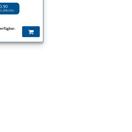
0.90
kl. 20% USt.)
verfügbar.