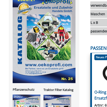
verwendba
Maschen
L x B
passender
PASSEN
Neues P
Pflanzenschutz
Traktor Filter Katalog
O-Ring 
Ersatz
Artnr: 