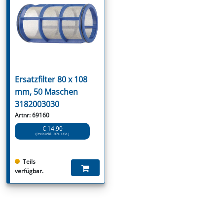
Ersatzfilter 80 x 108
mm, 50 Maschen
3182003030
Artnr: 69160
€ 14.90
(Preis inkl. 20% USt.)
Teils
verfügbar.