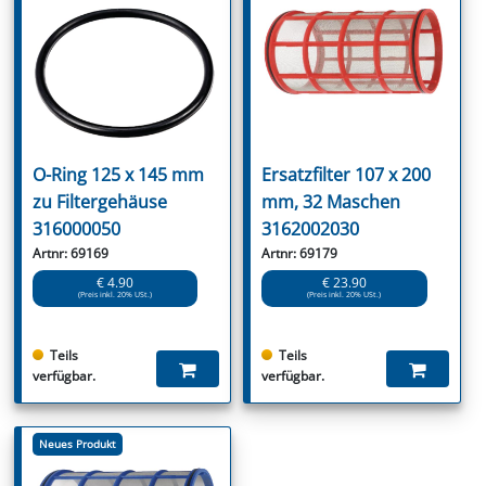
O-Ring 125 x 145 mm
Ersatzfilter 107 x 200
zu Filtergehäuse
mm, 32 Maschen
316000050
3162002030
Artnr: 69169
Artnr: 69179
€ 4.90
€ 23.90
(Preis inkl. 20% USt.)
(Preis inkl. 20% USt.)
Teils
Teils
verfügbar.
verfügbar.
Neues Produkt