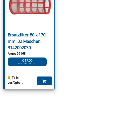
Ersatzfilter 80 x 170
mm, 32 Maschen
3142002030
Artnr: 69168
€ 17.50
(Preis inkl. 20% USt.)
Teils
verfügbar.