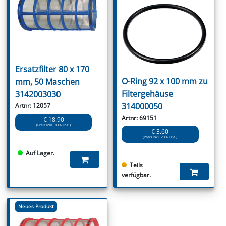
Ersatzfilter 80 x 170
O-Ring 92 x 100 mm zu
mm, 50 Maschen
Filtergehäuse
3142003030
314000050
Artnr: 12057
Artnr: 69151
€ 18.90
(Preis inkl. 20% USt.)
€ 3.60
(Preis inkl. 20% USt.)
Auf Lager.
Teils
verfügbar.
Neues Produkt