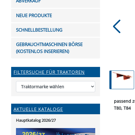
ABVERKAUF
FUTTERTRÖGE & EIMER
BOHRER & FRÄSER
FILTER
GUMMI-MET
KUGEL
SCHAUFE
BEWÄSSERUNG
BELEUCHTUNG
FEDER
KANIN
FIL
NEUE PRODUKTE
HYDRAULIK-HANDPUMPEN
GABEL, RECHEN &
MESSKUP
HANDRE
KEILR
SCHAUFELN
DIVERSE WERKZEUGE
KÄLB
SCHNELLBESTELLUNG
HEI
DIVERSES ZUBEHÖR
GEBRAUCHTMASCHINEN BÖRSE
HOCHDRUCK
(KOSTENLOS INSERIEREN)
HEIZGER
FILTERSUCHE FÜR TRAKTOREN
passend z
T80, T84
AKTUELLE KATALOGE
Hauptkatalog 2026/27