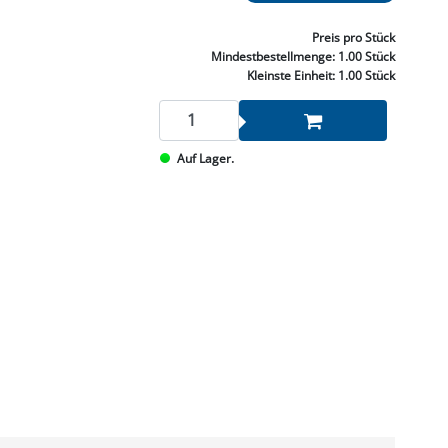
NNEN & SCHLEIFEN
PRAY'S & CHEMIE
KÜHLUNG
NGSBEKÄMPFUNG
GELVENTILE
RODUKTE
HRAUBE MUTTER
ÖLE, FETTE & ADBLUE
WEISSELSPRITZEN
UMLENKROLLEN
Preis
pro Stück
STALL / HOF
ZYLINDER
Mindestbestellmenge:
1.00 Stück
SCHEIBE
STAUBSAUGER &
Kleinste Einheit:
1.00 Stück
RMASCHINEN
TANK, ÖL &
Auf Lager.
MIERTECHNIK