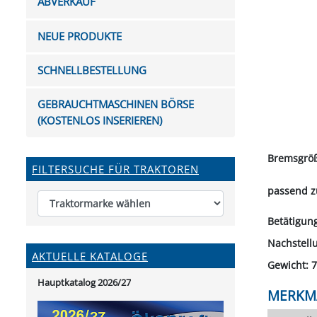
ABVERKAUF
FUTTERTRÖGE & EIMER
BOHRER & FRÄSER
FILTER
GUMMI-MET
KUGEL
SCHAUFE
BEWÄSSERUNG
BELEUCHTUNG
FEDER
KANIN
FIL
NEUE PRODUKTE
HYDRAULIK-HANDPUMPEN
GABEL, RECHEN &
MESSKUP
HANDRE
KEILR
SCHAUFELN
DIVERSE WERKZEUGE
KÄLB
SCHNELLBESTELLUNG
HEI
DIVERSES ZUBEHÖR
GEBRAUCHTMASCHINEN BÖRSE
HOCHDRUCK
(KOSTENLOS INSERIEREN)
HEIZGER
Bremsgröß
FILTERSUCHE FÜR TRAKTOREN
passend z
Betätigun
Nachstell
AKTUELLE KATALOGE
Gewicht: 7
Hauptkatalog 2026/27
MERKM