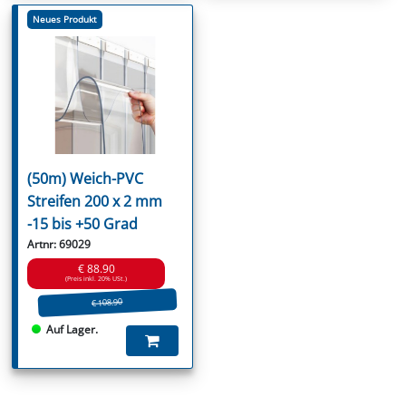
Neues Produkt
(50m) Weich-PVC
Streifen 200 x 2 mm
-15 bis +50 Grad
Artnr: 69029
€ 88.90
(Preis inkl. 20% USt.)
€ 108.90
Auf Lager.