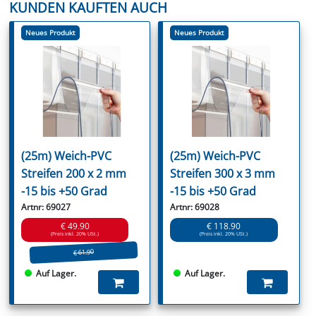
KUNDEN KAUFTEN AUCH
Neues Produkt
Neues Produkt
(25m) Weich-PVC
(25m) Weich-PVC
Streifen 200 x 2 mm
Streifen 300 x 3 mm
-15 bis +50 Grad
-15 bis +50 Grad
Artnr: 69027
Artnr: 69028
€ 49.90
€ 118.90
(Preis inkl. 20% USt.)
(Preis inkl. 20% USt.)
€ 61.90
Auf Lager.
Auf Lager.