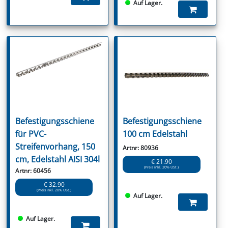
Auf Lager.
Befestigungsschiene
Befestigungsschiene
für PVC-
100 cm Edelstahl
Streifenvorhang, 150
Artnr: 80936
cm, Edelstahl AISI 304l
€ 21.90
(Preis inkl. 20% USt.)
Artnr: 60456
€ 32.90
(Preis inkl. 20% USt.)
Auf Lager.
Auf Lager.