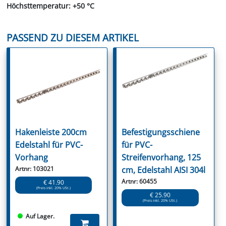
Höchsttemperatur: +50 °C
PASSEND ZU DIESEM ARTIKEL
Hakenleiste 200cm
Befestigungsschiene
Edelstahl für PVC-
für PVC-
Vorhang
Streifenvorhang, 125
Artnr: 103021
cm, Edelstahl AISI 304l
Artnr: 60455
€ 41.90
(Preis inkl. 20% USt.)
€ 25.90
(Preis inkl. 20% USt.)
Auf Lager.