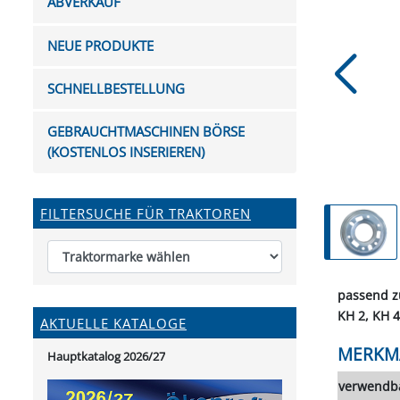
ABVERKAUF
FUTTERTRÖGE & EIMER
BOHRER & FRÄSER
FILTER
GUMMI-MET
KUGEL
SCHAUFE
BEWÄSSERUNG
BELEUCHTUNG
FEDER
KANIN
FIL
NEUE PRODUKTE
HYDRAULIK-HANDPUMPEN
GABEL, RECHEN &
MESSKUP
HANDRE
KEILR
SCHAUFELN
DIVERSE WERKZEUGE
KÄLB
SCHNELLBESTELLUNG
HEI
DIVERSES ZUBEHÖR
GEBRAUCHTMASCHINEN BÖRSE
HOCHDRUCK
(KOSTENLOS INSERIEREN)
HEIZGER
FILTERSUCHE FÜR TRAKTOREN
passend z
KH 2, KH 4
AKTUELLE KATALOGE
MERKM
Hauptkatalog 2026/27
verwendba