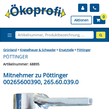
0
Aktionen
Grünland
>
Kreiselheuer & Schwader
>
Ersatzteile
>
Pöttinger
PÖTTINGER
Artikelnummer: 68895
Mitnehmer zu Pöttinger
00265600390, 265.60.039.0