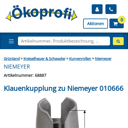
0
Aktionen
Grünland
>
Kreiselheuer & Schwader
>
Kurvenrollen
>
Niemeyer
NIEMEYER
Artikelnummer: 68887
Klauenkupplung zu Niemeyer 010666