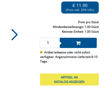
NNEN & SCHLEIFEN
PRAY'S & CHEMIE
KÜHLUNG
NGSBEKÄMPFUNG
GELVENTILE
€ 11.90
RODUKTE
HRAUBE MUTTER
ÖLE, FETTE & ADBLUE
WEISSELSPRITZEN
UMLENKROLLEN
(Preis inkl. 20% USt.)
STALL / HOF
ZYLINDER
SCHEIBE
STAUBSAUGER &
Preis
pro Stück
RMASCHINEN
Mindestbestellmenge:
1.00 Stück
Kleinste Einheit:
1.00 Stück
TANK, ÖL &
MIERTECHNIK
Artikel teilweise oder nicht sofort
verfügbar. Angenommene Lieferzeit 8-10
Tage.
ARTIKEL IM
KATALOG ANZEIGEN