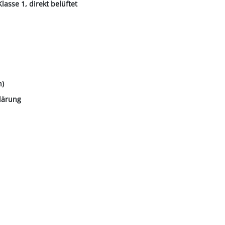
asse 1, direkt belüftet
n)
lärung