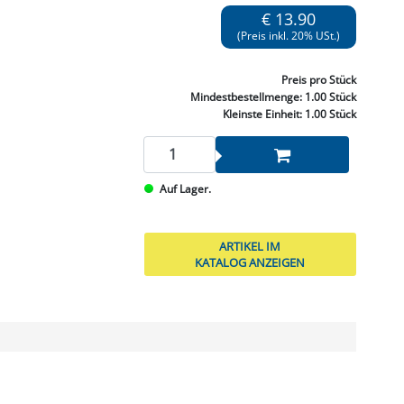
NNEN & SCHLEIFEN
PRAY'S & CHEMIE
KÜHLUNG
NGSBEKÄMPFUNG
GELVENTILE
€ 13.90
RODUKTE
HRAUBE MUTTER
ÖLE, FETTE & ADBLUE
WEISSELSPRITZEN
UMLENKROLLEN
(Preis inkl. 20% USt.)
STALL / HOF
ZYLINDER
SCHEIBE
STAUBSAUGER &
Preis
pro Stück
RMASCHINEN
Mindestbestellmenge:
1.00 Stück
Kleinste Einheit:
1.00 Stück
TANK, ÖL &
MIERTECHNIK
Auf Lager.
ARTIKEL IM
KATALOG ANZEIGEN