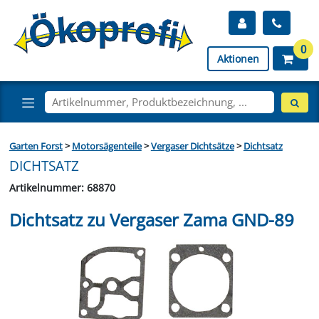
0
Aktionen
Garten Forst
>
Motorsägenteile
>
Vergaser Dichtsätze
>
Dichtsatz
DICHTSATZ
Artikelnummer: 68870
Dichtsatz zu Vergaser Zama GND-89