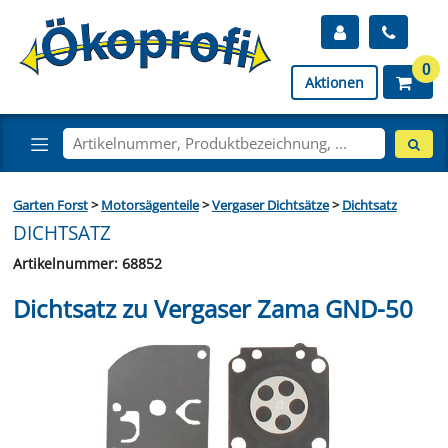
0
Aktionen
Garten Forst
>
Motorsägenteile
>
Vergaser Dichtsätze
>
Dichtsatz
DICHTSATZ
Artikelnummer: 68852
Dichtsatz zu Vergaser Zama GND-50