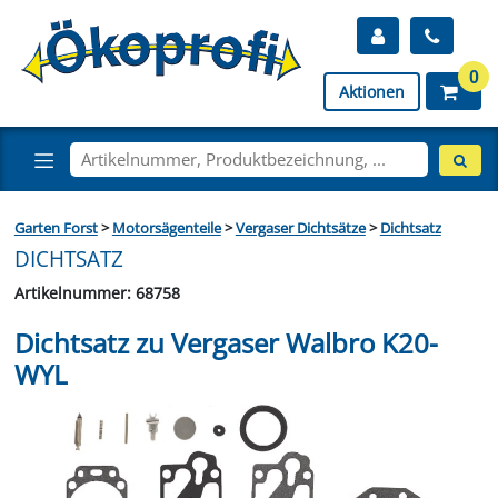
0
Aktionen
Garten Forst
>
Motorsägenteile
>
Vergaser Dichtsätze
>
Dichtsatz
DICHTSATZ
Artikelnummer: 68758
Dichtsatz zu Vergaser Walbro K20-
WYL