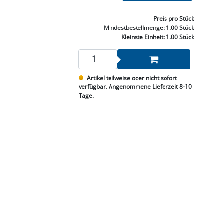
NNEN & SCHLEIFEN
PRAY'S & CHEMIE
KÜHLUNG
NGSBEKÄMPFUNG
GELVENTILE
RODUKTE
HRAUBE MUTTER
ÖLE, FETTE & ADBLUE
WEISSELSPRITZEN
UMLENKROLLEN
Preis
pro Stück
STALL / HOF
ZYLINDER
Mindestbestellmenge:
1.00 Stück
SCHEIBE
STAUBSAUGER &
Kleinste Einheit:
1.00 Stück
RMASCHINEN
TANK, ÖL &
Artikel teilweise oder nicht sofort
MIERTECHNIK
verfügbar. Angenommene Lieferzeit 8-10
Tage.