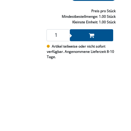
NNEN & SCHLEIFEN
PRAY'S & CHEMIE
KÜHLUNG
NGSBEKÄMPFUNG
GELVENTILE
RODUKTE
HRAUBE MUTTER
ÖLE, FETTE & ADBLUE
WEISSELSPRITZEN
UMLENKROLLEN
Preis
pro Stück
STALL / HOF
ZYLINDER
Mindestbestellmenge:
1.00 Stück
SCHEIBE
STAUBSAUGER &
Kleinste Einheit:
1.00 Stück
RMASCHINEN
TANK, ÖL &
Artikel teilweise oder nicht sofort
MIERTECHNIK
verfügbar. Angenommene Lieferzeit 8-10
Tage.