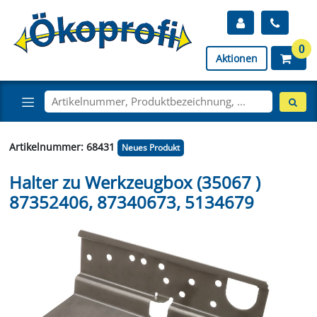
0
Aktionen
Artikelnummer: 68431
Neues Produkt
Halter zu Werkzeugbox (35067 )
87352406, 87340673, 5134679