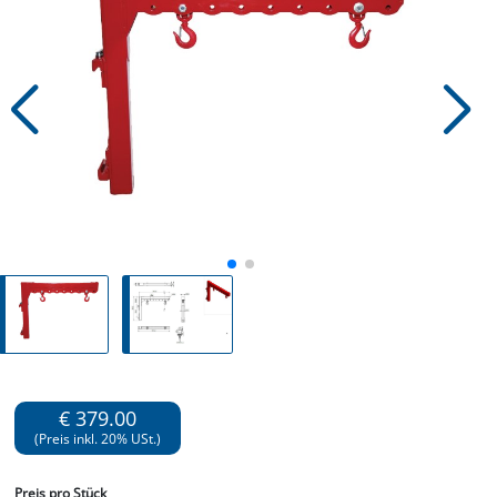
€ 379.00
(Preis inkl. 20% USt.)
Preis
pro Stück