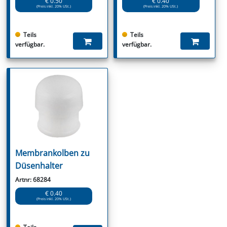
€ 0.50
€ 0.40
(Preis inkl. 20% USt.)
(Preis inkl. 20% USt.)
Teils
Teils
verfügbar.
verfügbar.
Membrankolben zu
Düsenhalter
Artnr: 68284
€ 0.40
(Preis inkl. 20% USt.)