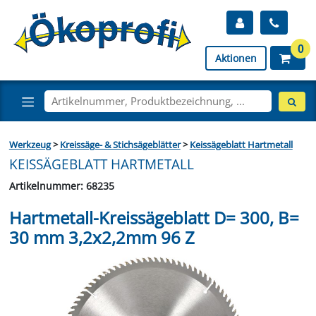
0
Aktionen
Werkzeug
>
Kreissäge- & Stichsägeblätter
>
Keissägeblatt Hartmetall
KEISSÄGEBLATT HARTMETALL
Artikelnummer: 68235
Hartmetall-Kreissägeblatt D= 300, B=
30 mm 3,2x2,2mm 96 Z