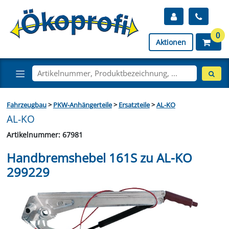
0
Aktionen
Fahrzeugbau
>
PKW-Anhängerteile
>
Ersatzteile
>
AL-KO
AL-KO
Artikelnummer: 67981
Handbremshebel 161S zu AL-KO
299229