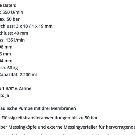
e Daten:
: 550 U/min
ax. 50 bar
chluss: 3 x 10 / 1 x 19 mm
chluss: 40 mm
ss: 135 l/min
298 mm
96 mm
404 mm
 ca. 60 kg
Kapazität: 2.200 ml
 x 1 3/8" 6 Zähne
b: ja
raulische Pumpe mit drei Membranen
t Flüssigkeitstransferanwendungen bis zu 50 bar
 über Messingköpfe und externe Messingverteiler für hervorragend