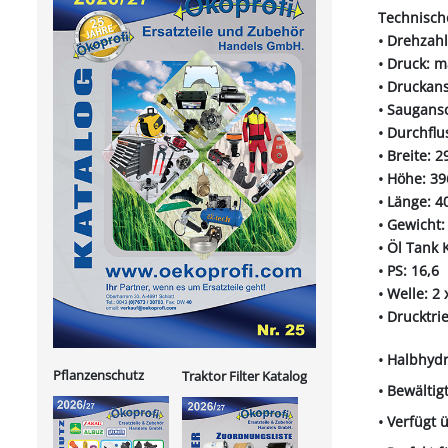
Technisch
• Drehzahl
• Druck: m
• Druckans
• Saugans
• Durchflu
• Breite: 
• Höhe: 3
• Länge: 
• Gewicht:
• Öl Tank 
• PS: 16,6
• Welle: 2
• Drucktrie
• Halbhyd
Pflanzenschutz
Traktor Filter Katalog
• Bewältig
• Verfügt