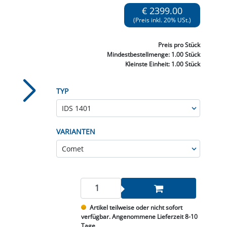
NNEN & SCHLEIFEN
PRAY'S & CHEMIE
KÜHLUNG
NGSBEKÄMPFUNG
GELVENTILE
€ 2399.00
RODUKTE
HRAUBE MUTTER
ÖLE, FETTE & ADBLUE
WEISSELSPRITZEN
UMLENKROLLEN
(Preis inkl. 20% USt.)
STALL / HOF
ZYLINDER
SCHEIBE
STAUBSAUGER &
Preis
pro Stück
RMASCHINEN
Mindestbestellmenge:
1.00 Stück
Kleinste Einheit:
1.00 Stück
TANK, ÖL &
MIERTECHNIK
TYP
VARIANTEN
Artikel teilweise oder nicht sofort
verfügbar. Angenommene Lieferzeit 8-10
Tage.