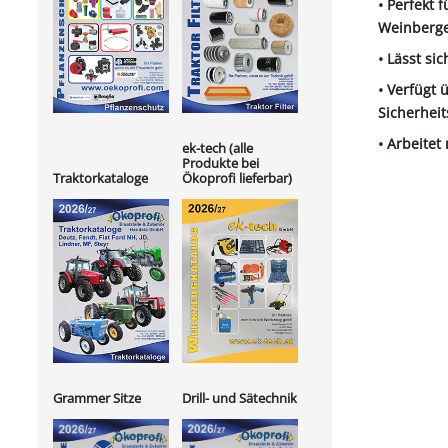
• Perfekt
Weinberg
• Lässt si
• Verfügt
Sicherhei
• Arbeitet
ek-tech (alle
Produkte bei
Ökoprofi lieferbar)
Traktorkataloge
Grammer Sitze
Drill- und Sätechnik