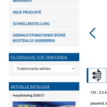
ABVERKAUF
FUTTERTRÖGE & EIMER
BOHRER & FRÄSER
FILTER
GUMMI-MET
KUGEL
SCHAUFE
BEWÄSSERUNG
BELEUCHTUNG
FEDER
KANIN
FIL
NEUE PRODUKTE
HYDRAULIK-HANDPUMPEN
GABEL, RECHEN &
MESSKUP
HANDRE
KEILR
SCHAUFELN
DIVERSE WERKZEUGE
KÄLB
SCHNELLBESTELLUNG
HEI
DIVERSES ZUBEHÖR
GEBRAUCHTMASCHINEN BÖRSE
HOCHDRUCK
(KOSTENLOS INSERIEREN)
HEIZGER
FILTERSUCHE FÜR TRAKTOREN
AKTUELLE KATALOGE
12V , 3.2 A
Hauptkatalog 2026/27
passend z