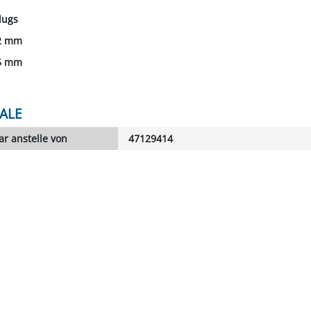
Plugs
42 mm
85 mm
ALE
r anstelle von
47129414