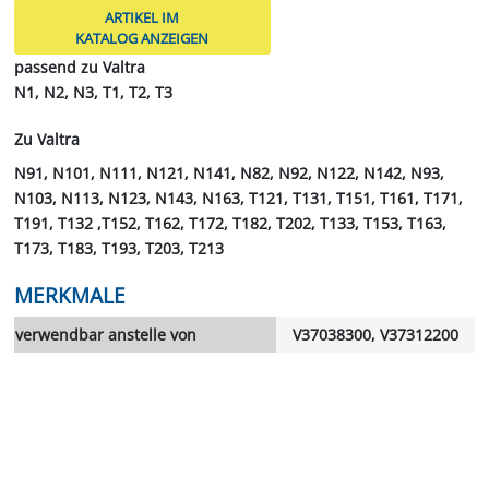
ARTIKEL IM
KATALOG ANZEIGEN
passend zu Valtra
N1, N2, N3, T1, T2, T3
Zu Valtra
N91, N101, N111, N121, N141, N82, N92, N122, N142, N93,
N103, N113, N123, N143, N163, T121, T131, T151, T161, T171,
T191, T132 ,T152, T162, T172, T182, T202, T133, T153, T163,
T173, T183, T193, T203, T213
MERKMALE
verwendbar anstelle von
V37038300, V37312200