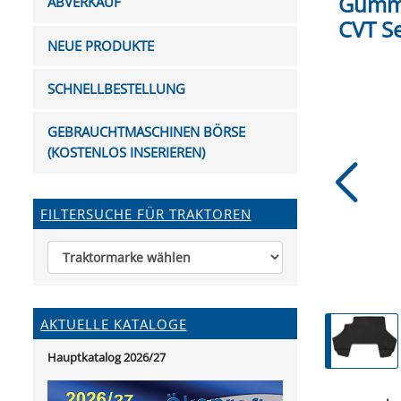
Gummi
ABVERKAUF
FUTTERTRÖGE & EIMER
BOHRER & FRÄSER
FILTER
GUMMI-MET
KUGEL
SCHAUFE
CVT Se
BEWÄSSERUNG
BELEUCHTUNG
FEDER
KANIN
FIL
NEUE PRODUKTE
HYDRAULIK-HANDPUMPEN
GABEL, RECHEN &
MESSKUP
HANDRE
KEILR
SCHAUFELN
DIVERSE WERKZEUGE
KÄLB
SCHNELLBESTELLUNG
HEI
DIVERSES ZUBEHÖR
GEBRAUCHTMASCHINEN BÖRSE
HOCHDRUCK
(KOSTENLOS INSERIEREN)
HEIZGER
FILTERSUCHE FÜR TRAKTOREN
AKTUELLE KATALOGE
Hauptkatalog 2026/27