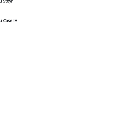
u Steyr
u Case IH