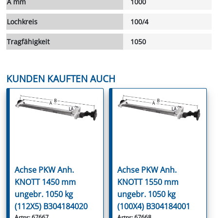
A mm
1000
Lochkreis
100/4
Tragfähigkeit
1050
KUNDEN KAUFTEN AUCH
Achse PKW Anh.
Achse PKW Anh.
KNOTT 1450 mm
KNOTT 1550 mm
ungebr. 1050 kg
ungebr. 1050 kg
(112X5) B304184020
(100X4) B304184001
Artnr: 67667
Artnr: 67668