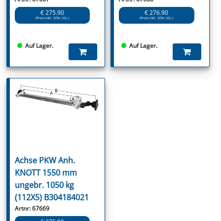
€ 275.90
€ 276.90
(Preis inkl. 20% USt.)
(Preis inkl. 20% USt.)
Auf Lager.
Auf Lager.
Achse PKW Anh.
KNOTT 1550 mm
ungebr. 1050 kg
(112X5) B304184021
Artnr: 67669