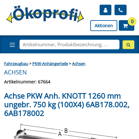
0
Aktionen
Fahrzeugbau
>
PKW-Anhängerteile
>
Achsen
ACHSEN
Artikelnummer: 67664
Achse PKW Anh. KNOTT 1260 mm
ungebr. 750 kg (100X4) 6AB178.002,
6AB178002