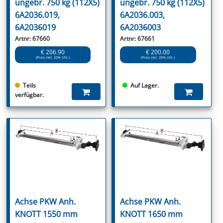
ungebr. 750 kg (112X5)
ungebr. 750 kg (112X5)
6A2036.019,
6A2036.003,
6A2036019
6A2036003
Artnr: 67660
Artnr: 67661
€ 206.90
€ 200.00
(Preis inkl. 20% USt.)
(Preis inkl. 20% USt.)
Teils
Auf Lager.
verfügbar.
Achse PKW Anh.
Achse PKW Anh.
KNOTT 1550 mm
KNOTT 1650 mm