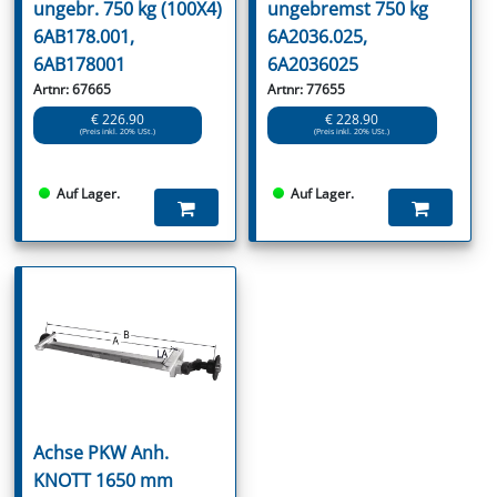
ungebr. 750 kg (100X4)
ungebremst 750 kg
6AB178.001,
6A2036.025,
6AB178001
6A2036025
Artnr: 67665
Artnr: 77655
€ 226.90
€ 228.90
(Preis inkl. 20% USt.)
(Preis inkl. 20% USt.)
Auf Lager.
Auf Lager.
Achse PKW Anh.
KNOTT 1650 mm