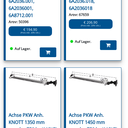
6A2036.001,
6A2036.018,
6A2036001,
6A2036018
6A8712.001
Artnr: 67659
Artnr: 50396
€ 206.90
(Preis inkl. 20% USt.)
€ 194.90
(Preis inkl. 20% USt.)
Auf Lager.
Auf Lager.
Achse PKW Anh.
Achse PKW Anh.
KNOTT 1350 mm
KNOTT 1450 mm