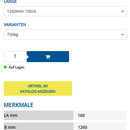
LÄNGE
VARIANTEN
Auf Lager.
ARTIKEL IM
KATALOG ANZEIGEN
MERKMALE
LA mm
160
B mm
1260