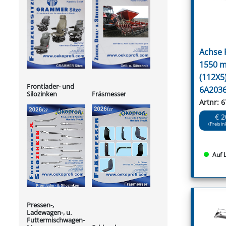
Achse
1550 m
(112X5
Frontlader- und
6A203
Silozinken
Fräsmesser
Artnr: 
€ 2
(Preis in
Auf 
Pressen-,
Ladewagen-, u.
Futtermischwagen-