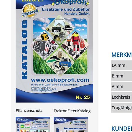
MERKM
LA mm
B mm
A mm
Lochkreis
Tragfähigk
Pflanzenschutz
Traktor Filter Katalog
KUNDE