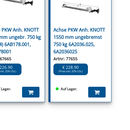
 PKW Anh. KNOTT
Achse PKW Anh. KNOTT
mm ungebr. 750 kg
1550 mm ungebremst
4) 6AB178.001,
750 kg 6A2036.025,
78001
6A2036025
 67665
Artnr: 77655
 226.90
€ 228.90
inkl. 20% USt.)
(Preis inkl. 20% USt.)
 Lager.
Auf Lager.