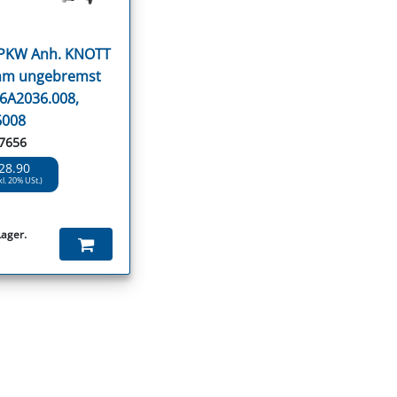
 PKW Anh. KNOTT
mm ungebremst
 6A2036.008,
6008
77656
28.90
kl. 20% USt.)
Lager.