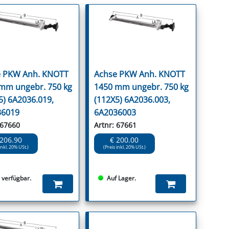
 PKW Anh. KNOTT
Achse PKW Anh. KNOTT
mm ungebr. 750 kg
1450 mm ungebr. 750 kg
5) 6A2036.019,
(112X5) 6A2036.003,
36019
6A2036003
 67660
Artnr: 67661
 206.90
€ 200.00
inkl. 20% USt.)
(Preis inkl. 20% USt.)
s verfügbar.
Auf Lager.