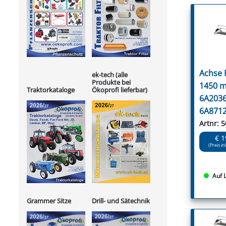
Achse
ek-tech (alle
Produkte bei
1450 m
Ökoprofi lieferbar)
Traktorkataloge
6A2036
6A8712
Artnr: 
€ 1
(Preis in
Auf 
Grammer Sitze
Drill- und Sätechnik