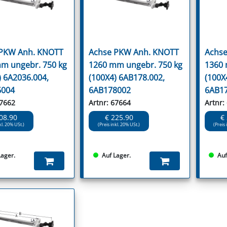
 PKW Anh. KNOTT
Achse PKW Anh. KNOTT
Achse
m ungebr. 750 kg
1260 mm ungebr. 750 kg
1360 
) 6A2036.004,
(100X4) 6AB178.002,
(100X
6004
6AB178002
6AB1
67662
Artnr: 67664
Artnr:
08.90
€ 225.90
€
kl. 20% USt.)
(Preis inkl. 20% USt.)
(Preis 
Lager.
Auf Lager.
Auf