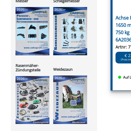
Messer
Schlegelmesser
Achse
1650 
750 kg
6A203
Artnr: 
€ 2
(Preis in
Rasenmäher-
Weidezaun
Zündungsteile
Auf 