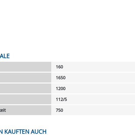
ALE
160
1650
1200
112/5
eit
750
N KAUFTEN AUCH