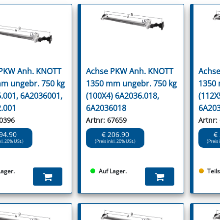
 PKW Anh. KNOTT
Achse PKW Anh. KNOTT
Achse
m ungebr. 750 kg
1350 mm ungebr. 750 kg
1350 
.001, 6A2036001,
(100X4) 6A2036.018,
(112X
.001
6A2036018
6A20
50396
Artnr: 67659
Artnr:
94.90
€ 206.90
€
kl. 20% USt.)
(Preis inkl. 20% USt.)
(Preis 
Lager.
Auf Lager.
Teil