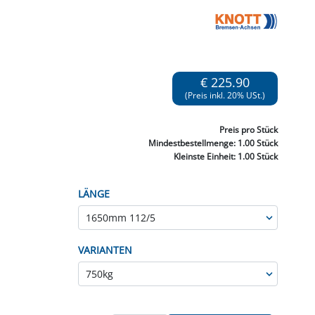
NNEN & SCHLEIFEN
PRAY'S & CHEMIE
KÜHLUNG
NGSBEKÄMPFUNG
GELVENTILE
RODUKTE
HRAUBE MUTTER
ÖLE, FETTE & ADBLUE
WEISSELSPRITZEN
UMLENKROLLEN
STALL / HOF
ZYLINDER
SCHEIBE
STAUBSAUGER &
RMASCHINEN
€ 225.90
(Preis inkl. 20% USt.)
TANK, ÖL &
MIERTECHNIK
Preis
pro Stück
Mindestbestellmenge:
1.00 Stück
Kleinste Einheit:
1.00 Stück
LÄNGE
VARIANTEN