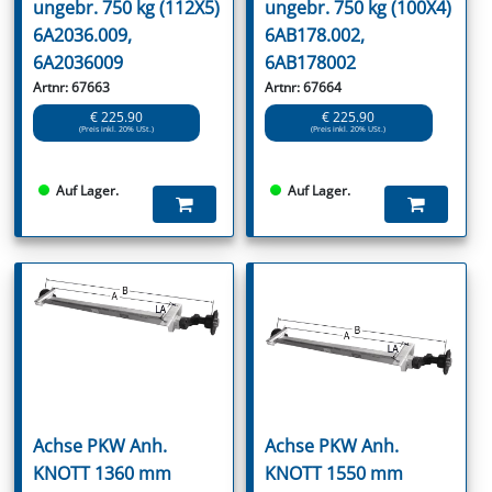
ungebr. 750 kg (112X5)
ungebr. 750 kg (100X4)
6A2036.009,
6AB178.002,
6A2036009
6AB178002
Artnr: 67663
Artnr: 67664
€ 225.90
€ 225.90
(Preis inkl. 20% USt.)
(Preis inkl. 20% USt.)
Auf Lager.
Auf Lager.
Achse PKW Anh.
Achse PKW Anh.
KNOTT 1360 mm
KNOTT 1550 mm