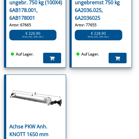
ungebr. 750 kg (100X4)
ungebremst 750 kg
6AB178.001,
6A2036.025,
6AB178001
6A2036025
Artnr: 67665
Artnr: 77655
€ 226.90
€ 228.90
(Preis inkl. 20% USt.)
(Preis inkl. 20% USt.)
Auf Lager.
Auf Lager.
Achse PKW Anh.
KNOTT 1650 mm