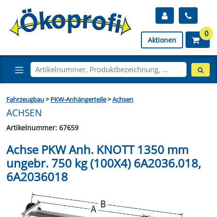
0
Aktionen
Fahrzeugbau
>
PKW-Anhängerteile
>
Achsen
ACHSEN
Artikelnummer: 67659
Achse PKW Anh. KNOTT 1350 mm
ungebr. 750 kg (100X4) 6A2036.018,
6A2036018