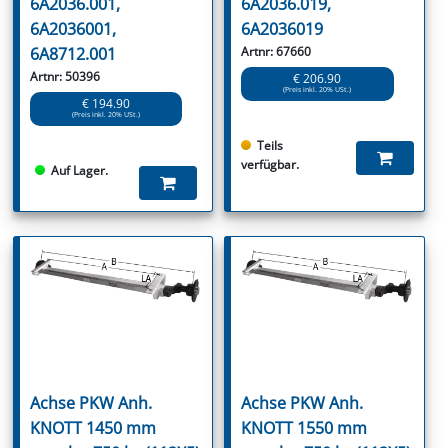
6A2036.001,
6A2036.019,
6A2036001,
6A2036019
6A8712.001
Artnr: 67660
Artnr: 50396
€ 206.90
(Preis inkl. 20% USt.)
€ 194.90
(Preis inkl. 20% USt.)
Teils
verfügbar.
Auf Lager.
Achse PKW Anh.
Achse PKW Anh.
KNOTT 1450 mm
KNOTT 1550 mm