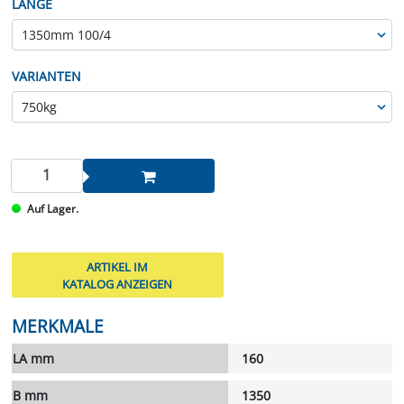
LÄNGE
VARIANTEN
Auf Lager.
ARTIKEL IM
KATALOG ANZEIGEN
MERKMALE
LA mm
160
B mm
1350